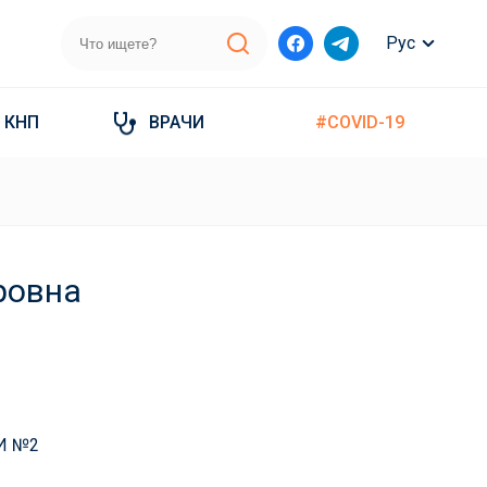
Рус
КНП
ВРАЧИ
#COVID-19
ровна
И №2