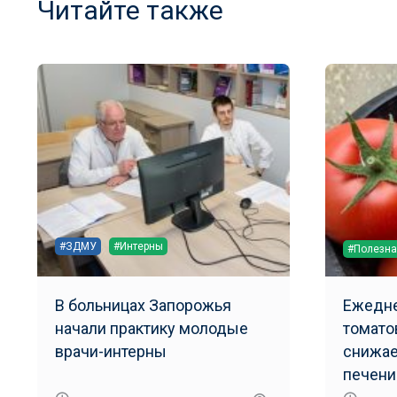
Читайте также
#ЗДМУ
#Интерны
#Полезна
В больницах Запорожья
Ежедне
начали практику молодые
томато
врачи-интерны
снижае
печени