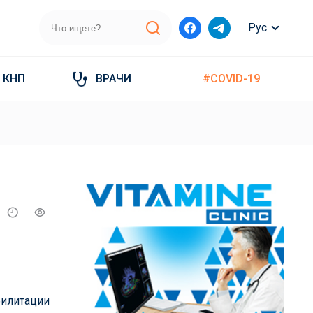
Рус
КНП
ВРАЧИ
#COVID-19
билитации