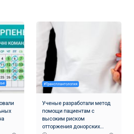
жье
#Трансплантология
овали
Ученые разработали метод
ьных
помощи пациентам с
на
высоким риском
отторжения донорских