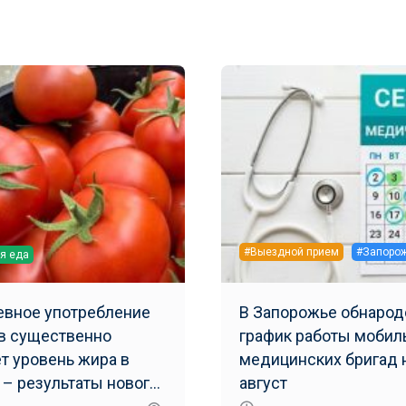
#Выездной прием
#Запоро
я еда
вное употребление
В Запорожье обнарод
в существенно
график работы мобил
т уровень жира в
медицинских бригад 
 – результаты нового
август