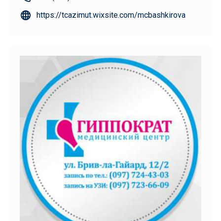
https://tcazimut.wixsite.com/mcbashkirova