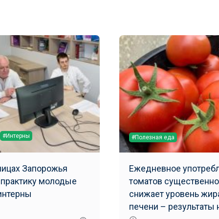
#Интерны
#Полезная еда
ницах Запорожья
Ежедневное употреб
 практику молодые
томатов существенно
интерны
снижает уровень жир
печени – результаты 