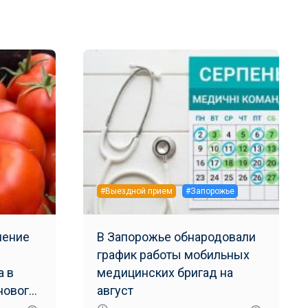
#Выездной прием
#Запорожье
ление
В Запорожье обнародовали
график работы мобильных
а в
медицинских бригад на
нового
август