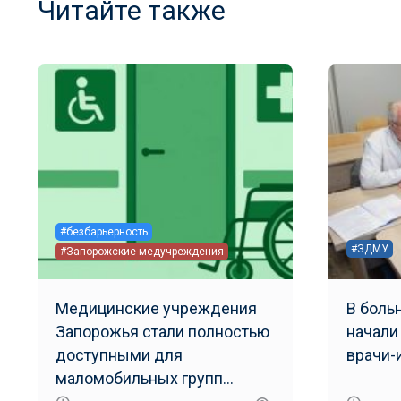
Читайте также
#безбарьерность
#ЗДМУ
#Запорожские медучреждения
Медицинские учреждения
В боль
Запорожья стали полностью
начали
доступными для
врачи-
маломобильных групп