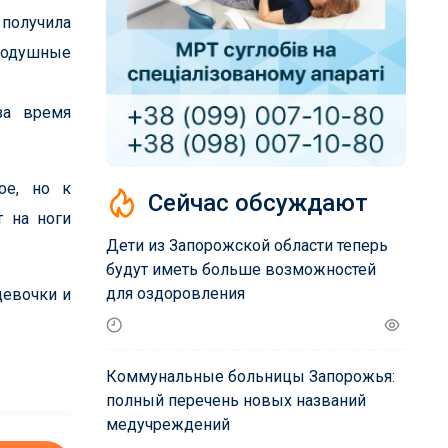
 получила
внодушные
за время
ое, но к
Сейчас обсуждают
т на ноги
Дети из Запорожской области теперь
будут иметь больше возможностей
для оздоровления
девочки и
Коммунальные больницы Запорожья:
полный перечень новых названий
медучреждений