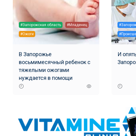
#Запорожская область
#Младенец
#Запоро
#Ожоги
#Происше
В Запорожье
И опят
восьмимесячный ребенок с
Запор
тяжелыми ожогами
нуждается в помощи