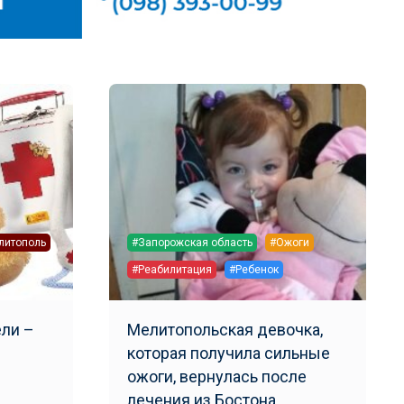
литополь
#Запорожская область
#Ожоги
#Реабилитация
#Ребенок
ли –
Мелитопольская девочка,
с
которая получила сильные
ожоги, вернулась после
лечения из Бостона