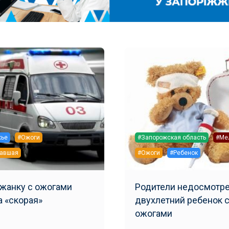
жье
#Ожоги
#Запорожская область
#Ме
давшая
#Ожоги
#Ребенок
 с ожогами
Родители недосмотре
а «скорая»
двухлетний ребенок 
ожогами