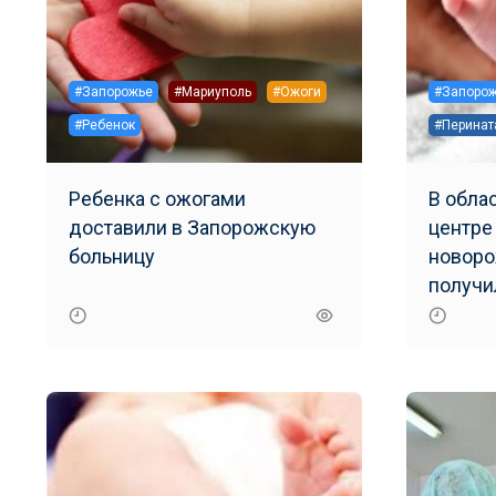
#Запорожье
#Мариуполь
#Ожоги
#Запоро
#Ребенок
#Перинат
Ребенка с ожогами
В обла
доставили в Запорожскую
центре
больницу
новоро
получи