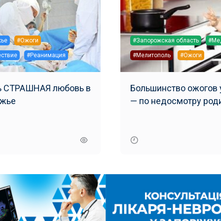
жье
#Ожоги
#Запорожская область
#Ме
ствие
#Реанимация
#Мелитополь
#Ожоги
ь СТРАШНАЯ любовь в
Большинство ожогов 
ожье
— по недосмотру род