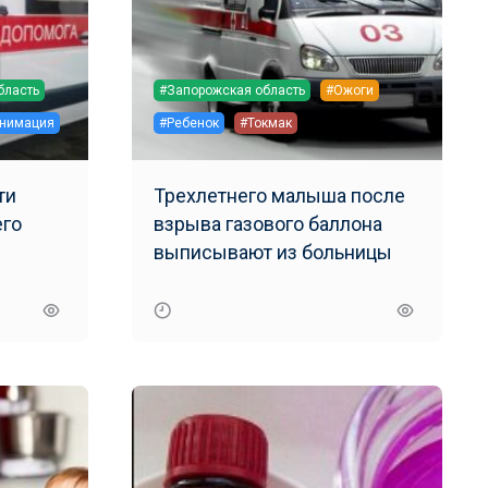
бласть
#Запорожская область
#Ожоги
нимация
#Ребенок
#Токмак
ти
Трехлетнего малыша после
его
взрыва газового баллона
выписывают из больницы