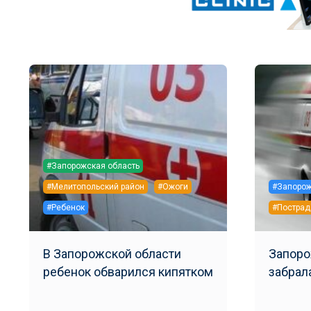
#Запорожская область
#Мелитопольский район
#Ожоги
#Запоро
#Ребенок
#Постра
В Запорожской области
Запорожанку
ребенок обварился кипятком
забрал