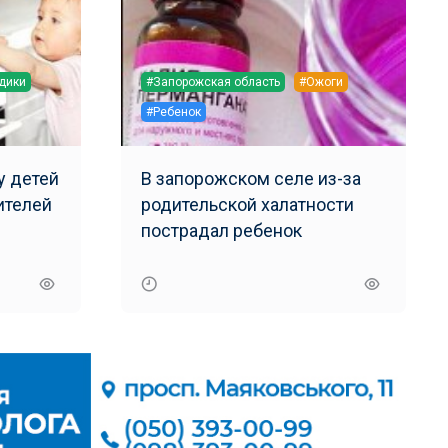
дики
#Запорожская область
#Ожоги
#Ребенок
у детей
В запорожском селе из-за
ителей
родительской халатности
пострадал ребенок