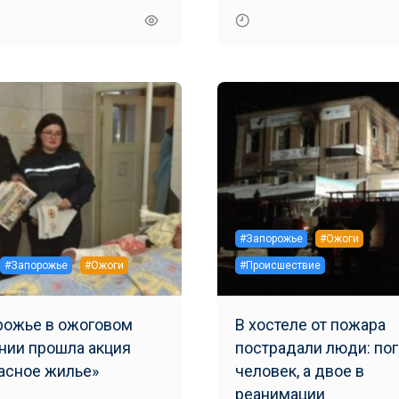
#Запорожье
#Ожоги
#Запорожье
#Ожоги
#Происшествие
рожье в ожоговом
В хостеле от пожара
нии прошла акция
пострадали люди: пог
асное жилье»
человек, а двое в
реанимации