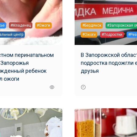
жье
#Младенец
#Ожоги
#Бердянск
#Запорожская о
альный центр
#Ожоги
#Подростки
#Реа
стном перинатальном
В Запорожской облас
 Запорожья
подростка подожгли 
жденный ребенок
друзья
л ожоги