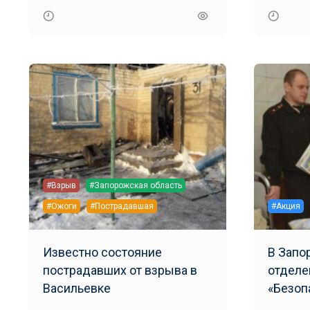
#Взрыв
#Запорожская область
#Ожоги
#Пострадавшая
#Акция
Известно состояние
В Запо
пострадавших от взрыва в
отделе
Васильевке
«Безоп