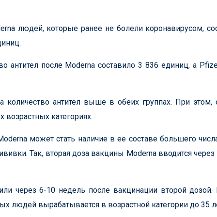
erna людей, которые ранее не болели коронавирусом, со
диниц.
о антител после Moderna составило 3 836 единиц, а Pfize
na количество антител выше в обеих группах. При этом,
х возрастных категориях.
derna может стать наличие в ее составе большего числ
ивки. Так, вторая доза вакцины Moderna вводится через 
 или через 6-10 недель после вакцинации второй дозой.
тых людей вырабатывается в возрастной категории до 35 л