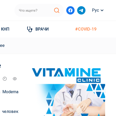
Рус
КНП
ВРАЧИ
#COVID-19
нее
е
 Moderna
8 человек