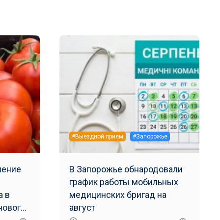
#Выездной прием
#Запорожье
ление
В Запорожье обнародовали
график работы мобильных
а в
медицинских бригад на
нового
август