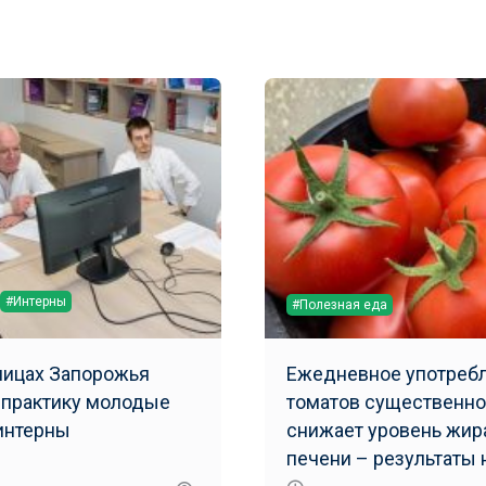
#Интерны
#Полезная еда
ницах Запорожья
Ежедневное употреб
 практику молодые
томатов существенно
интерны
снижает уровень жир
печени – результаты 