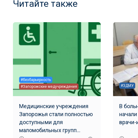
Читайте также
#безбарьерность
#ЗДМУ
#Запорожские медучреждения
Медицинские учреждения
В боль
Запорожья стали полностью
начали
доступными для
врачи-
маломобильных групп