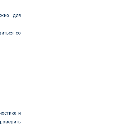
ажно для
иться со
ностика и
проверить