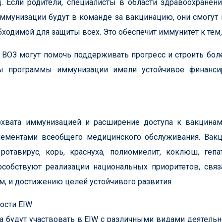
. Если родители, специалисты в области здравоохранен
ммунизации будут в команде за вакцинацию, они смогут 
ходимой для защиты всех. Это обеспечит иммунитет к тем,
 ВОЗ могут помочь поддерживать прогресс и строить бол
обы программы иммунизации имели устойчивое финанси
хвата иммунизацией и расширение доступа к вакцинам д
ементами всеобщего медицинского обслуживания. Вак
 ротавирус, корь, краснуха, полиомиелит, коклюш, геп
особствуют реализации национальных приоритетов, свя
, и достижению целей устойчивого развития.
ости EIW
а будут участвовать в EIW с различными видами деятель