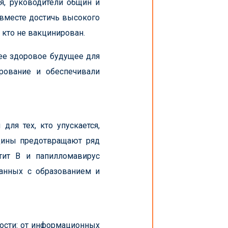
ия, руководители общин и
вместе достичь высокого
 кто не вакцинирован.
ее здоровое будущее для
рование и обеспечивали
ля тех, кто упускается,
цины предотвращают ряд
атит B и папилломавирус
занных с образованием и
ности: от информационных