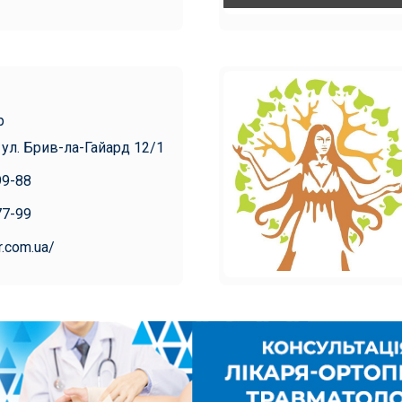
р
 ул. Брив-ла-Гайард 12/1
99-88
77-99
r.com.ua/