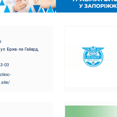
р
 ул. Брив-ла-Гайард,
43-03
clinic-
.site/