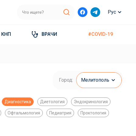
Рус
КНП
ВРАЧИ
#COVID-19
Город:
Мелитополь
Диагностика
Диетология
Эндокринология
Офтальмология
Педиатрия
Проктология