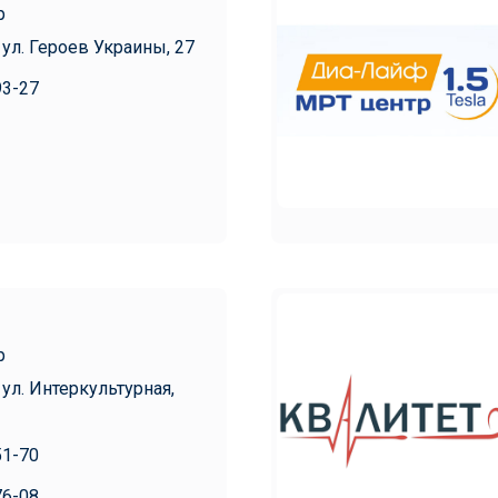
р
 ул. Героев Украины, 27
93-27
р
 ул. Интеркультурная,
51-70
76-08