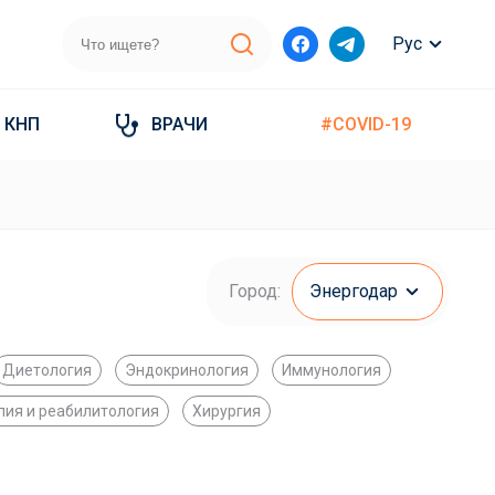
Рус
КНП
ВРАЧИ
#COVID-19
Город:
Энергодар
Диетология
Эндокринология
Иммунология
пия и реабилитология
Хирургия