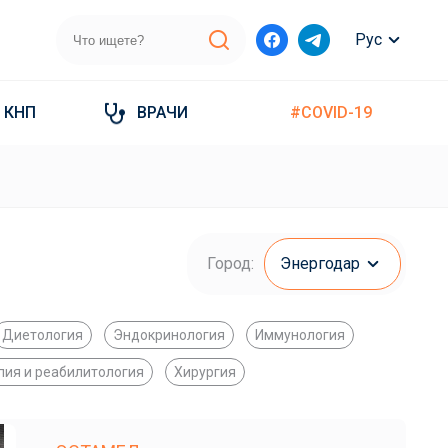
Рус
КНП
ВРАЧИ
#COVID-19
Город:
Энергодар
Диетология
Эндокринология
Иммунология
пия и реабилитология
Хирургия