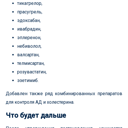
тикагрелор,
прасугрель,
эдоксабан,
ивабрадин,
эплеренон,
небиволол,
валсартан,
телмисартан,
розувастатин,
эзетимиб.
Добавлен также ряд комбинированных препаратов
для контроля АД и холестерина.
Что будет дальше