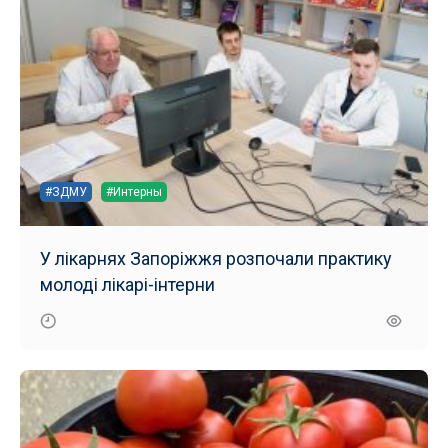
#ЗДМУ
#Интерны
У лікарнях Запоріжжя розпочали практику
молоді лікарі-інтерни