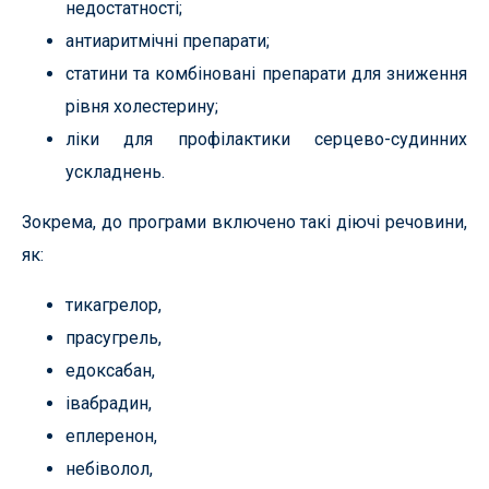
недостатності;
антиаритмічні препарати;
статини та комбіновані препарати для зниження
рівня холестерину;
ліки для профілактики серцево-судинних
ускладнень.
Зокрема, до програми включено такі діючі речовини,
як:
тикагрелор,
прасугрель,
едоксабан,
івабрадин,
еплеренон,
небіволол,