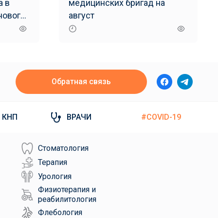
а в
медицинских бригад на
нового
август
Обратная связь
КНП
ВРАЧИ
#COVID-19
Стоматология
Терапия
Урология
Физиотерапия и
реабилитология
Флебология