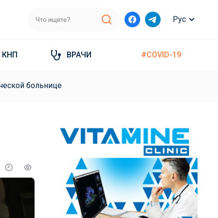
Рус
КНП
ВРАЧИ
#COVID-19
ческой больнице