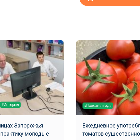
#Интерны
#Полезная еда
ницах Запорожья
Ежедневное употреб
 практику молодые
томатов существенно