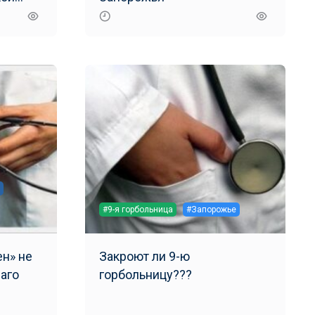
#9-я горбольница
#Запорожье
н» не
Закроют ли 9-ю
лаго
горбольницу???