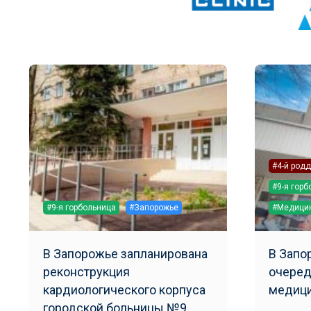
#4-й род
#9-я гор
#9-я горбольница
#Запорожье
#Медици
В Запорожье запланирована
В Запо
реконструкция
очеред
кардиологического корпуса
медици
городской больницы №9