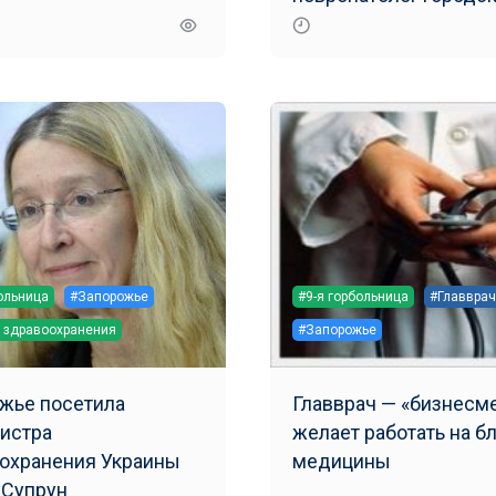
больницы №9
больница
#Запорожье
#9-я горбольница
#Главврач
 здравоохранения
#Запорожье
жье посетила
Главврач — «бизнесме
нистра
желает работать на б
охранения Украины
медицины
 Супрун