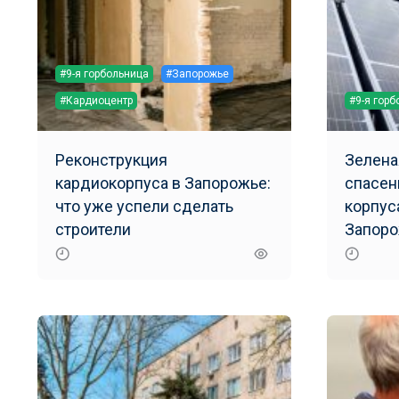
#9-я горбольница
#Запорожье
#Кардиоцентр
#9-я гор
Реконструкция
Зелена
кардиокорпуса в Запорожье:
спасен
что уже успели сделать
корпус
строители
Запоро
мощну
электр