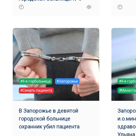
#9-я горбольница
#Запорожье
#9-я гор
#Смерть пациента
#Министр
В Запорожье в девятой
Запоро
городской больнице
и.о.ми
охранник убил пациента
здраво
Ульяна