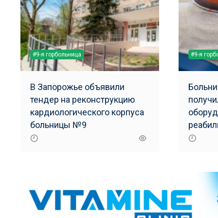
#9-я горбольница
#9-я гор
В Запорожье объявили
Больни
тендер на реконструкцию
получи
кардиологического корпуса
оборуд
больницы №9
реабил