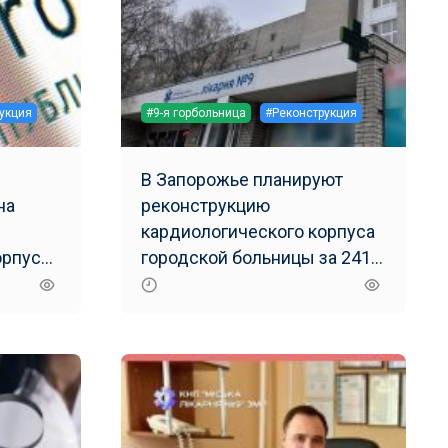
укция
#9-я горбольница
#Реконструкция
В Запорожье планируют
на
реконструкцию
кардиологического корпуса
орпуса
городской больницы за 241
жья
млн грн