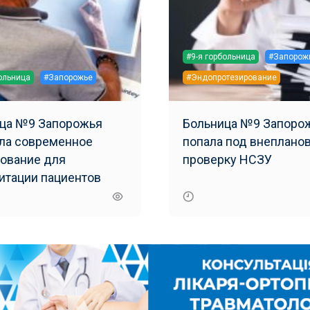
#9-я горбольница
#Запорож
больница
#Запорожье
#Эндопротезирование
ца №9 Запорожья
Больница №9 Запоро
ла современное
попала под внеплано
ование для
проверку НСЗУ
итации пациентов