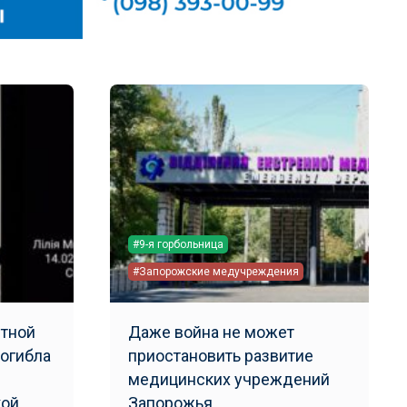
#9-я горбольница
#Запорожские медучреждения
етной
Даже война не может
погибла
приостановить развитие
медицинских учреждений
кой
Запорожья