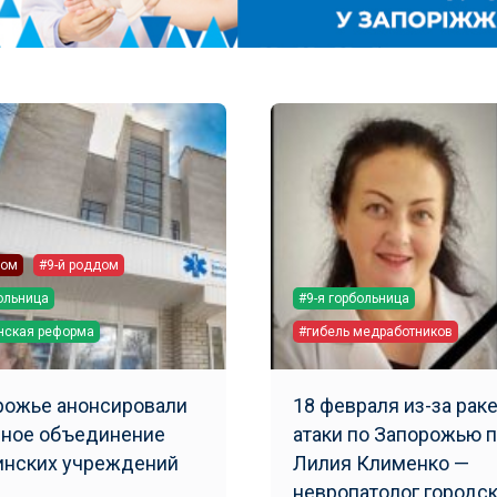
дом
#9-й роддом
больница
#9-я горбольница
нская реформа
#гибель медработников
рожье анонсировали
18 февраля из-за рак
ное объединение
атаки по Запорожью 
нских учреждений
Лилия Клименко —
невропатолог городс