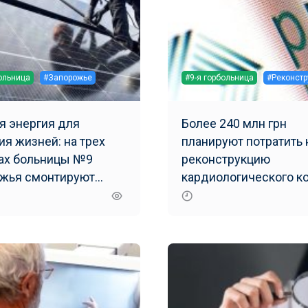
больница
#Запорожье
#9-я горбольница
#Реконстр
я энергия для
Более 240 млн грн
ия жизней: на трех
планируют потратить 
ах больницы №9
реконструкцию
жья смонтируют
кардиологического к
ю солнечную
больницы №9 Запоро
останцию