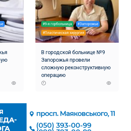
ье
#9-я горбольница
#Запорожье
#Пластическая хирургия
жья
В городской больнице №9
вую
Запорожья провели
сложную реконструктивную
операцию