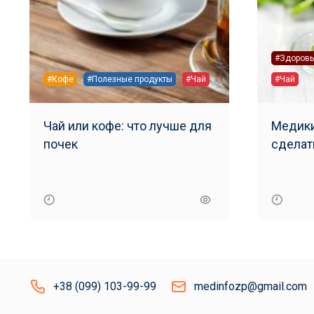
#Здоровь
#Кофе
#Полезные продукты
#Чай
#Чай
Чай или кофе: что лучше для
Медики рассказали, 
почек
сделат
+38 (099) 103-99-99
medinfozp@gmail.com