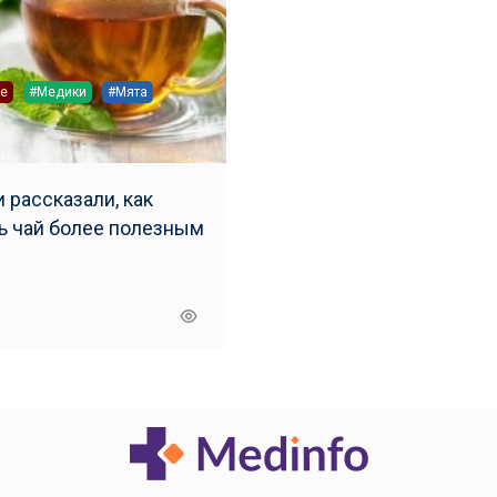
е
#Медики
#Мята
как
ь чай более полезным