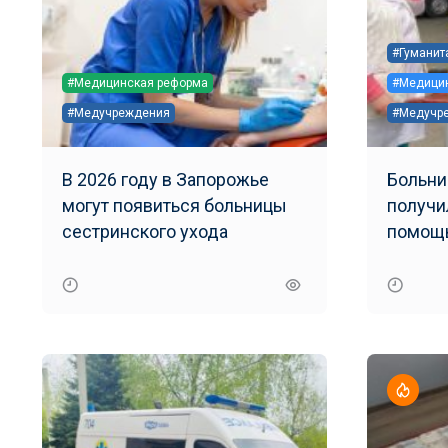
#Гуманит
#Медицинская реформа
#Медицин
#Медучреждения
#Медучр
В 2026 году в Запорожье
Больни
могут появиться больницы
получи
сестринского ухода
помощ