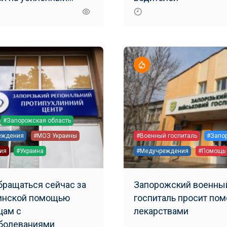
работы
#Запорожская область
еждения
#МОЗ Украины
#Военный госпиталь
#Запо
ия
#Украина
#Медучреждения
#Помощь
бращаться сейчас за
Запорожский военны
инской помощью
госпиталь просит пом
цам с
лекарствами
болеваниями