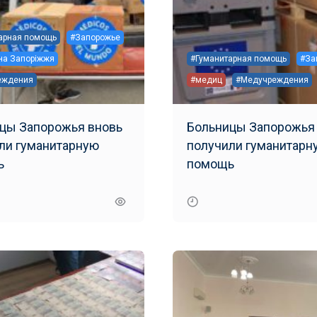
арная помощь
#Запорожье
а Запоріжжя
#Гуманитарная помощь
#За
еждения
#медиц
#Медучреждения
цы Запорожья вновь
Больницы Запорожья
ли гуманитарную
получили гуманитарную
ь
помощь