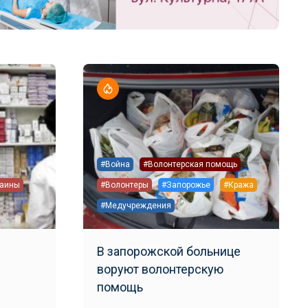
#Война
#Волонтерская помощь
раины
#Волонтеры
#Запорожье
#Кража
#Медучреждения
ы
В запорожской больнице
воруют волонтерскую
помощь