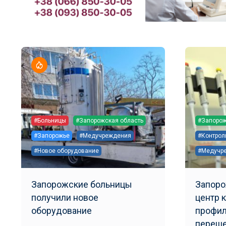
#Больницы
#Запорожская область
#Запорож
#Запорожье
#Медучреждения
#Контрол
#Новое оборудование
#Медучр
Запорожские больницы
Запоро
получили новое
центр 
оборудование
профил
переше