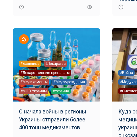
режим 
#Больница
#Лекарства
#Лекарственные препараты
#Война
#Медикаменты
#Медучреждения
#Медучр
#МОЗ Украины
#Украина
#Онколог
С начала войны в регионы
Куда о
Украины отправили более
медиц
400 тонн медикаментов
украин
онкоза