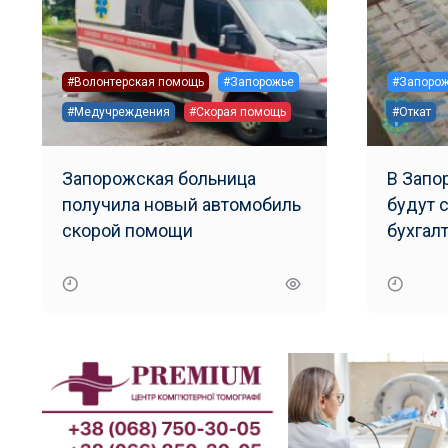
#Волонтерская помощь
#Запорожье
#Запоро
#Медучреждения
#Скорая помощь
#Откат
Запорожская больница
В Запо
получила новый автомобиль
будут 
скорой помощи
бухгал