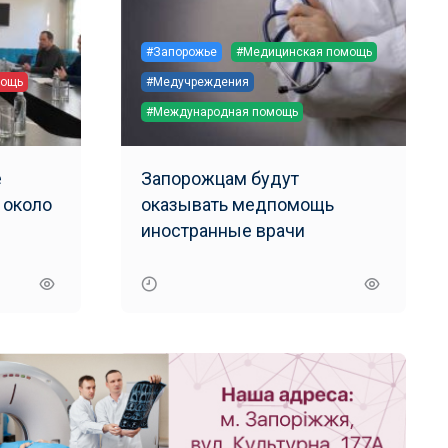
#Запорожье
#Медицинская помощь
мощь
#Медучреждения
#Международная помощь
е
Запорожцам будут
 около
оказывать медпомощь
иностранные врачи