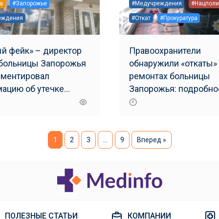
а
#Запорожье
#Медучреждения
#Нацполи
еждения
#Откат
#Прокуратура
й фейк» – директор
Правоохранители
рбольницы Запорожья
обнаружили «откаты»
ментировал
ремонтах больницы
ацию об утечке
Запорожья: подробно
ода
(ОБНОВЛЕНО)
1
2
3
…
9
Вперед »
ПОЛЕЗНЫЕ СТАТЬИ
КОМПАНИИ