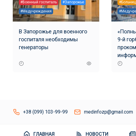
#Военный госпиталь
#Запорожье
#Больниц
#Медучреждения
#Медучр
В Запорожье для военного
«Полны
госпиталя необходимы
9-й го
генераторы
проком
информ
кислор
+38 (099) 103-99-99
medinfozp@gmail.com
ГЛАВНАЯ
НОВОСТИ