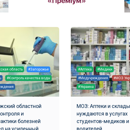
ская область
#Запорожье
#Аптека
#Медики
ь
#Контроль качества воды
#Медучреждения
#МОЗ Ук
еждения
#Украина
жский областной
МОЗ: Аптеки и склад
контроля и
нуждаются в услугах
актики болезней
студентов-медиков и
л на усиленный
водителей