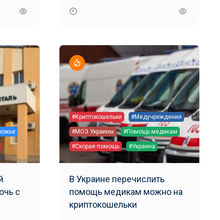
#Криптокошельки
#Медучреждения
рожье
#МОЗ Украины
#Помощь медикам
#Скорая помощь
#Украина
й
В Украине перечислить
очь с
помощь медикам можно на
криптокошельки