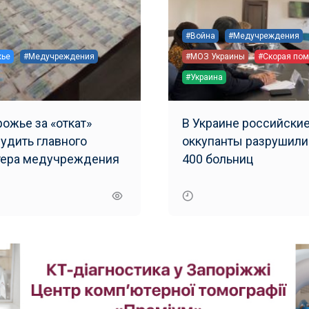
#Война
#Медучреждения
жье
#Медучреждения
#МОЗ Украины
#Скорая по
#Украина
рожье за «откат»
В Украине российски
судить главного
оккупанты разрушили
тера медучреждения
400 больниц