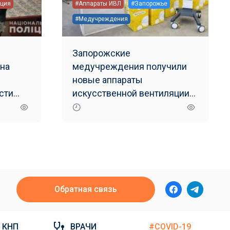
ция
#Аппараты ИВЛ
#Запорожье
#Медучреждения
Запорожские
 на
медучреждения получили
новые аппараты
сти
искусственной вентиляции
легких
Обратная связь
КНП
ВРАЧИ
#COVID-19