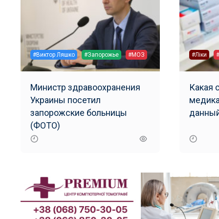
#Виктор Ляшко
#Запорожье
#МОЗ
#Ліки
Министр здравоохранения
Какая 
Украины посетил
медика
запорожские больницы
данный
(ФОТО)