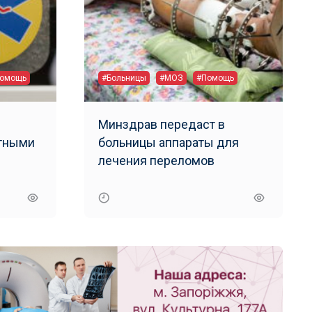
омощь
#Больницы
#МОЗ
#Помощь
Минздрав передаст в
атными
больницы аппараты для
лечения переломов