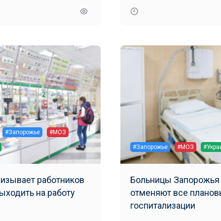
#Запорожье
#МОЗ
#Запорожье
#МОЗ
#Укра
изывает работников
Больницы Запорожья
выходить на работу
отменяют все плано
госпитализации