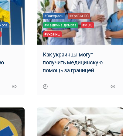
#Закордон
#Країни ЄС
мога
#Медична домога
#МОЗ
#Українці
Как украинцы могут
ую
получить медицинскую
помощь за границей