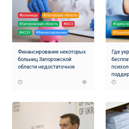
#Больницы
#Запорізька область
#Запорожская область
#МОЗ
#Гарячі лі
#НСЗУ
#Финансирование
#Психоло
Финансирование некоторых
Где ук
больниц Запорожской
беспла
области недостаточное
психол
подде