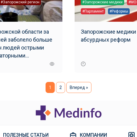
#Запорожский регион
#Запорожские медики
#МО
#Парламент
#Реформы
рожской области за
Запорожские медики
ней заболело больше
абсурдных реформ
ч людей острыми
раторными
циями
1
2
Вперед »
ПОЛЕЗНЫЕ СТАТЬИ
КОМПАНИИ