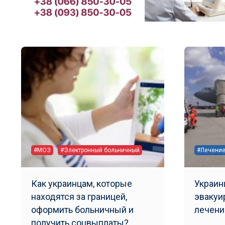
#МОЗ
#Электронный больничный
#Лечени
Как украинцам, которые
Украин
находятся за границей,
эвакуи
оформить больничный и
лечени
получить соцвыплаты?