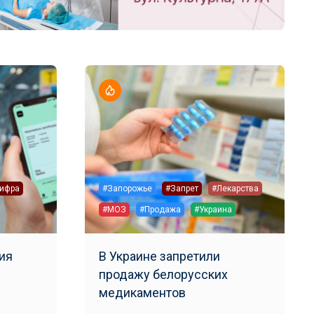
ифра
#Запорожье
#Запрет
#Лекарства
#МОЗ
#Продажа
#Украина
ия
В Украине запретили
продажу белорусских
медикаментов