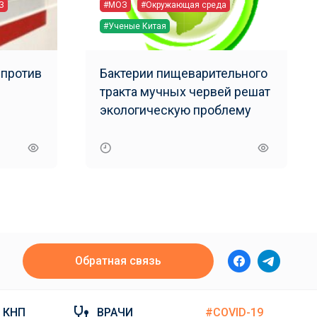
З
#МОЗ
#Окружающая среда
#Ученые Китая
 против
Бактерии пищеварительного
тракта мучных червей решат
экологическую проблему
Обратная связь
КНП
ВРАЧИ
#COVID-19