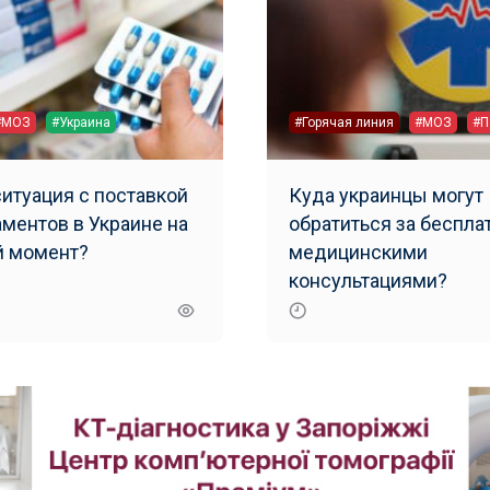
#МОЗ
#Украина
#Горячая линия
#МОЗ
#П
ситуация с поставкой
Куда украинцы могут
ментов в Украине на
обратиться за беспл
 момент?
медицинскими
консультациями?