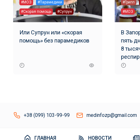
#МОЗ
#Парамедики
#Грипп
#Скорая помощь
#Супрун
#МОЗ
Или Супрун или «скорая
В Запо
помощь» без парамедиков
пять д
8 тыся
респи
инфек
+38 (099) 103-99-99
medinfozp@gmail.com
ГЛАВНАЯ
НОВОСТИ