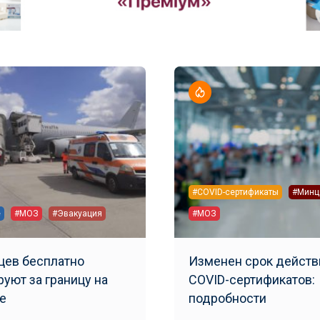
#COVID-cертификаты
#Минц
е
#МОЗ
#Эвакуация
#МОЗ
цев бесплатно
Изменен срок действ
руют за границу на
COVID-сертификатов:
е
подробности