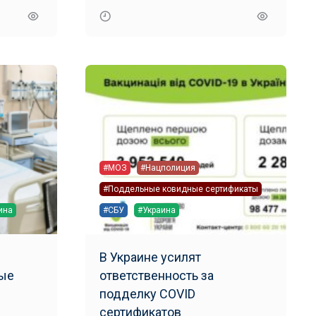
#МОЗ
#Нацполиция
#Поддельные ковидные сертификаты
ина
#СБУ
#Украина
В Украине усилят
вые
ответственность за
подделку COVID
сертификатов