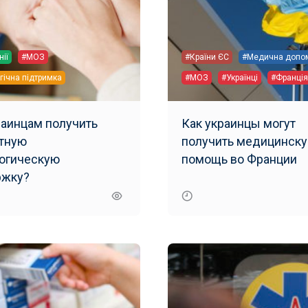
нії
#МОЗ
#Країни ЄС
#Медична допо
гічна підтримка
#МОЗ
#Українці
#Франція
раинцам получить
Как украинцы могут
тную
получить медицинск
огическую
помощь во Франции
ржку?