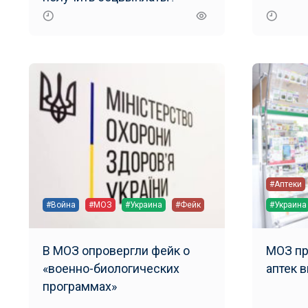
#Аптеки
#Война
#МОЗ
#Украина
#Фейк
#Украина
В МОЗ опровергли фейк о
МОЗ пр
«военно-биологических
аптек 
программах»