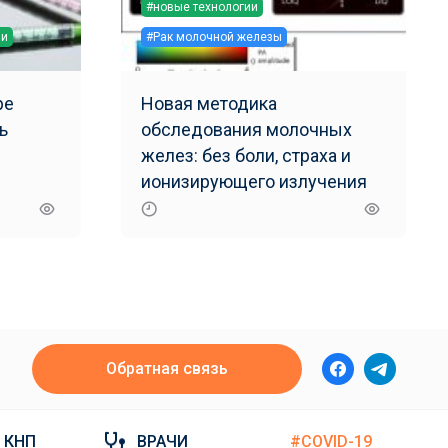
#новые технологии
ии
#Рак молочной железы
ре
Новая методика
ь
обследования молочных
желез: без боли, страха и
ионизирующего излучения
Обратная связь
КНП
ВРАЧИ
#COVID-19