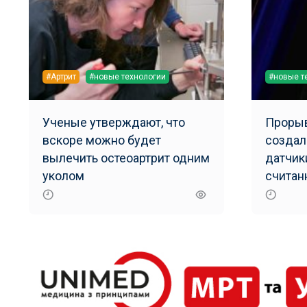
#Артрит
#новые технологии
#новые т
Ученые утверждают, что
Прорыв
вскоре можно будет
создал
вылечить остеоартрит одним
датчик
уколом
считан
обнару