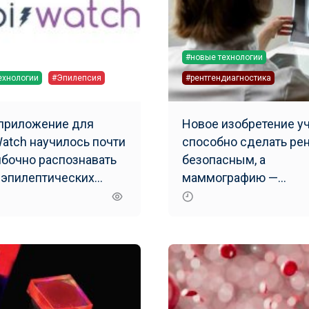
#новые технологии
ехнологии
#Эпилепсия
#рентгендиагностика
приложение для
Новое изобретение у
Watch научилось почти
способно сделать ре
бочно распознавать
безопасным, а
 эпилептических
маммографию —
пов
безболезненной