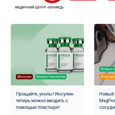
#новые т
#Инсулин
#новые технологии
#Сосудис
Прощайте, уколы! Инсулин
Новый 
теперь можно вводить с
MagFlo
помощью пластыря!
сосуди