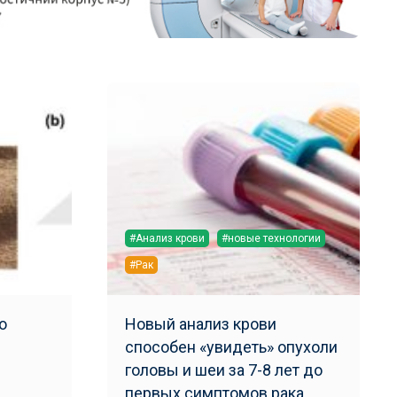
#Анализ крови
#новые технологии
#Рак
о
Новый анализ крови
способен «увидеть» опухоли
головы и шеи за 7-8 лет до
первых симптомов рака