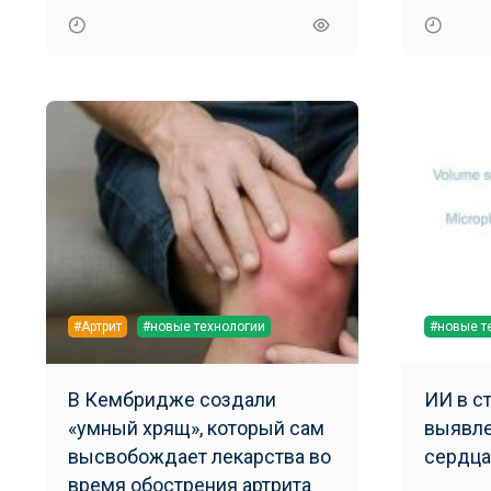
#Артрит
#новые технологии
#новые т
В Кембридже создали
ИИ в с
«умный хрящ», который сам
выявле
высвобождает лекарства во
сердца
время обострения артрита