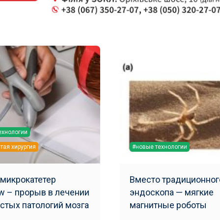
ехнологии
тая хирургия
#новые технологии
микрокатетер
Вместо традиционног
w – прорыв в лечении
эндоскопа — мягкие
стых патологий мозга
магнитные роботы