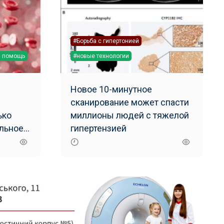
#Борьба с гипертонией
я помощь
#новые технологии
Новое 10-минутное
сканирование может спасти
ько
миллионы людей с тяжелой
ильное
гипертензией