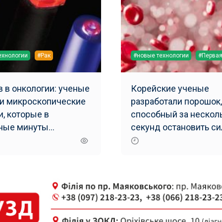
ехнологии
#Рак
#новые технологии
#Перва
 в онкологии: ученые
Корейские ученые
и микроскопические
разработали порошок,
и, которые в
способный за нескол
ные минуты
секунд остановить с
живают рак
кровотечение.