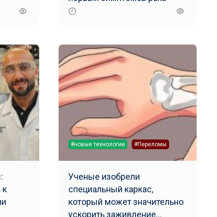
#новые технологии
#Переломы
:
Ученые изобрели
 к
специальный каркас,
ли
который может значительно
ускорить заживление