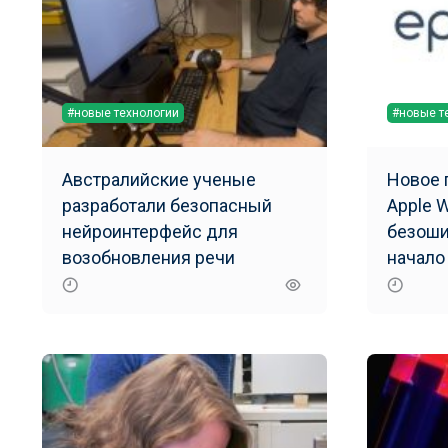
#новые технологии
#новые т
Австралийские ученые
Новое 
разработали безопасный
Apple 
нейроинтерфейс для
безоши
возобновления речи
начало
присту