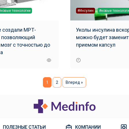
#новые технологии
#Инсулин
#новые технолог
 создали МРТ-
Уколы инсулина вско
, позволяющий
можно будет заменит
 мозг с точностью до
приемом капсул
а
1
2
Вперед »
ПОЛЕЗНЫЕ СТАТЬИ
КОМПАНИИ