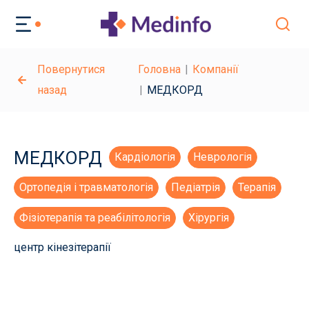
Повернутися
Головна
Компанії
назад
МЕДКОРД
МЕДКОРД
Кардіологія
Неврологія
Ортопедія і травматологія
Педіатрія
Терапія
Фізіотерапія та реабілітологія
Хірургія
центр кінезітерапії