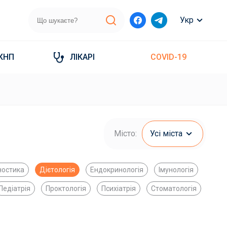
Укр
КНП
ЛІКАРІ
COVID-19
Місто:
Усі міста
ностика
Дієтологія
Ендокринологія
Імунологія
Педіатрія
Проктологія
Психіатрія
Стоматологія