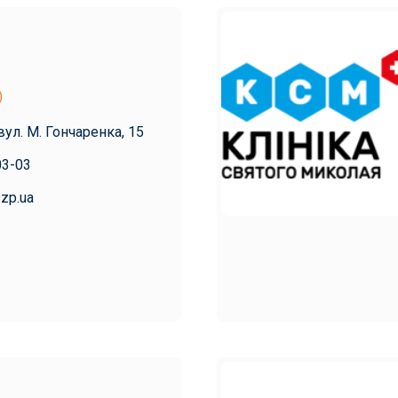
)
вул. М. Гончаренка, 15
03-03
.zp.ua