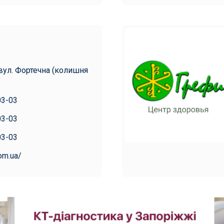
вул. Фортечна (колишня
03-03
03-03
03-03
com.ua/