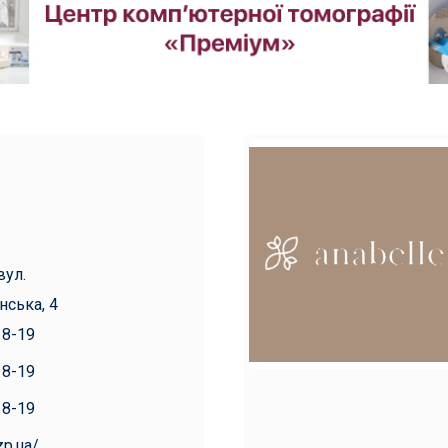
вул.
нська, 4
18-19
18-19
18-19
zp.ua/