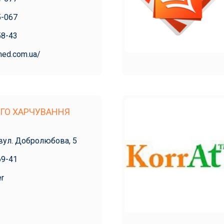
5-067
58-43
med.com.ua/
ГО ХАРЧУВАННЯ
 вул. Добролюбова, 5
69-41
er