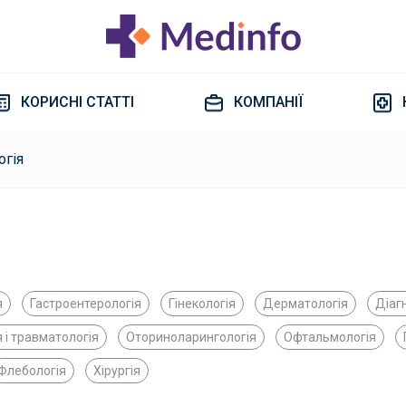
КОРИСНІ СТАТТІ
КОМПАНІЇ
огія
я
Гастроентерологія
Гінекологія
Дерматологія
Діаг
 і травматологія
Оториноларингологія
Офтальмологія
Флебологія
Хірургія