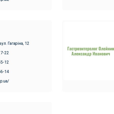
ул. Гагаріна, 12
17-22
55-12
56-14
zp.ua/