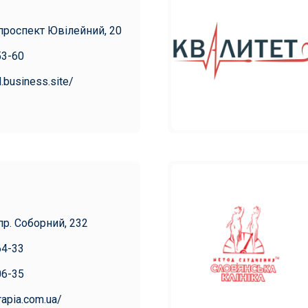
 проспект Ювілейний, 20
53-60
d.business.site/
пр. Соборний, 232
64-33
06-35
rapia.com.ua/