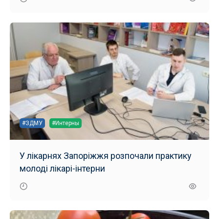
#ЗДМУ
#Интерны
У лікарнях Запоріжжя розпочали практику
молоді лікарі-інтерни