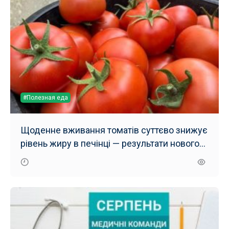
#Полезная еда
Щоденне вживання томатів суттєво знижує
рівень жиру в печінці — результати нового
дослідження