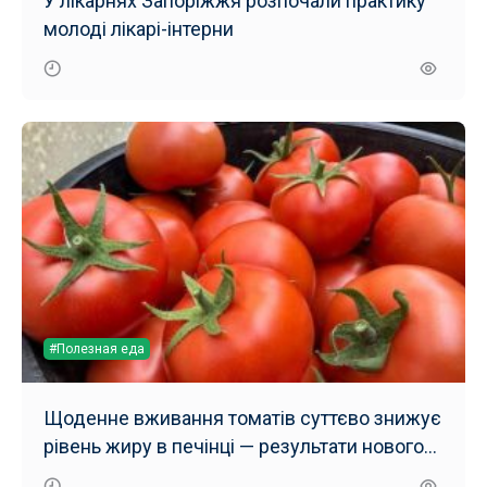
У лікарнях Запоріжжя розпочали практику
молоді лікарі-інтерни
#Полезная еда
Щоденне вживання томатів суттєво знижує
рівень жиру в печінці — результати нового
дослідження