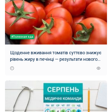
#Полезная еда
Щоденне вживання томатів суттєво знижує
рівень жиру в печінці — результати нового
дослідження