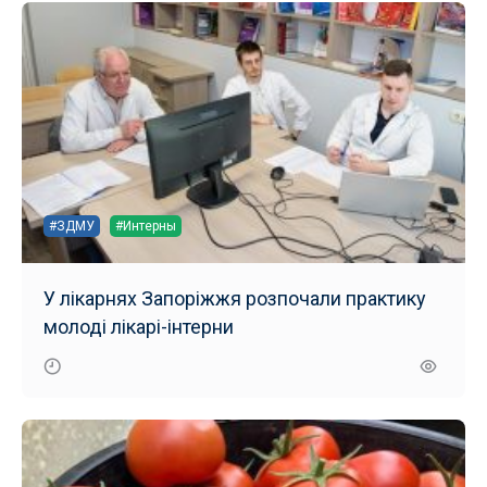
#ЗДМУ
#Интерны
У лікарнях Запоріжжя розпочали практику
молоді лікарі-інтерни