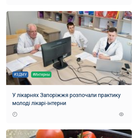
#ЗДМУ
#Интерны
У лікарнях Запоріжжя розпочали практику
молоді лікарі-інтерни