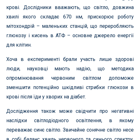
крові. Дослідники вважають, що світло, довжина
хвилі якого складає 670 нм, прискорює роботу
мітохондрій – маленьких станцій, що переробляють
глюкозу і кисень в АТФ – основне джерело енергії
для клітин.
Хоча в експерименті брали участь лише здорові
люди, науковці мають надію, що методика
опромінювання червоним світлом допоможе
зменшити потенційно шкідливі стрибки глюкози в
крові після їди у хворих на діабет.
Дослідження також може свідчити про негативні
наслідки світлодіодного освітлення, в якому
переважає синє світло. Звичайне сонячне світло несе
в собі баланс хвиль червоного та синього спектру.