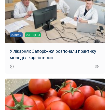
#ЗДМУ
#Интерны
У лікарнях Запоріжжя розпочали практику
молоді лікарі-інтерни