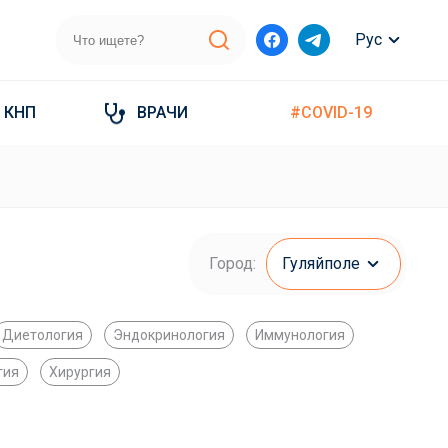
Рус
КНП
ВРАЧИ
#COVID-19
Город:
Гуляйполе
Диетология
Эндокринология
Иммунология
гия
Хирургия