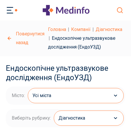
Головна
Компанії
Діагностика
Повернутися
Ендоскопічне ультразвукове
назад
дослідження (ЕндоУЗД)
Ендоскопічне ультразвукове
дослідження (ЕндоУЗД)
Місто:
Усі міста
Виберіть рубрику:
Діагностика