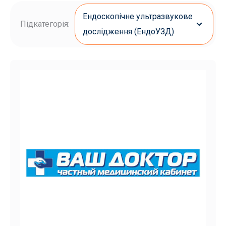
Ендоскопічне ультразвукове
Підкатегорія:
дослідження (ЕндоУЗД)