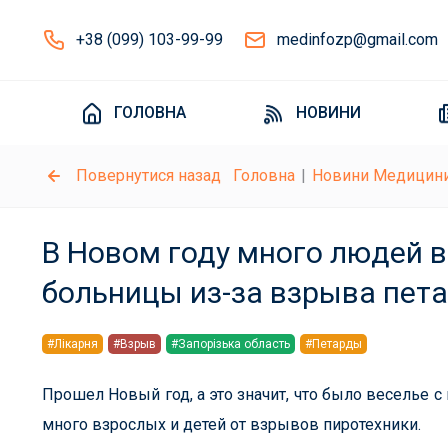
+38 (099) 103-99-99
medinfozp@gmail.com
ГОЛОВНА
НОВИНИ
Повернутися назад
Головна
Новини Медицин
В Новом году много людей в
больницы из-за взрыва пет
#Лікарня
#Взрыв
#Запорізька область
#Петарды
Прошел Новый год, а это значит, что было веселье с
много взрослых и детей от взрывов пиротехники.