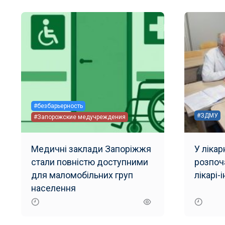
#безбарьерность
#ЗДМУ
#Запорожские медучреждения
Медичні заклади Запоріжжя
У ліка
стали повністю доступними
розпоч
для маломобільних груп
лікарі-
населення