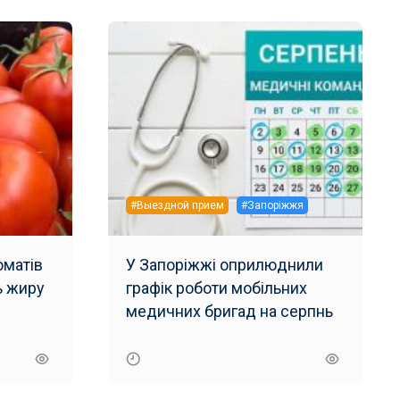
#Выездной прием
#Запоріжжя
матів
У Запоріжжі оприлюднили
ь жиру
графік роботи мобільних
и
медичних бригад на серпнь