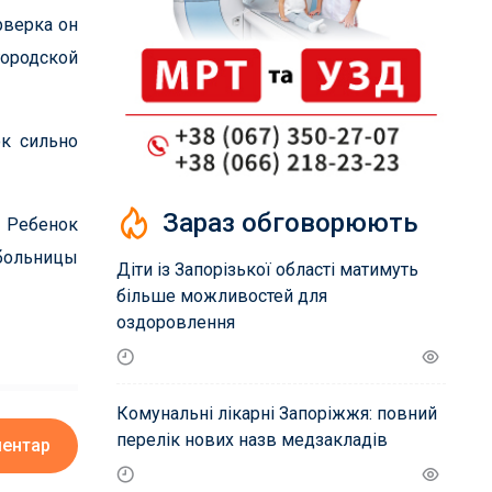
рверка он
городской
к сильно
Зараз обговорюють
. Ребенок
 больницы
Діти із Запорізької області матимуть
більше можливостей для
оздоровлення
Комунальні лікарні Запоріжжя: повний
перелік нових назв медзакладів
ментар