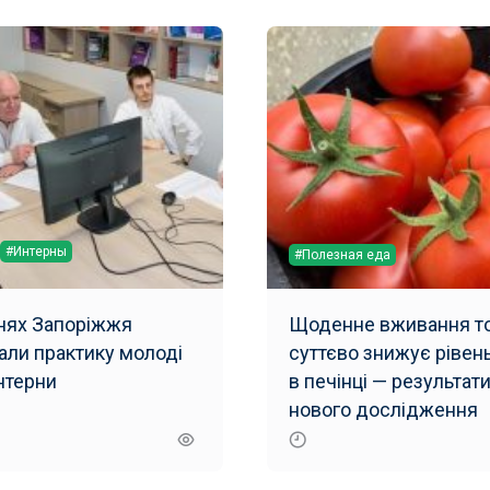
#Интерны
#Полезная еда
рнях Запоріжжя
Щоденне вживання то
али практику молоді
суттєво знижує рівен
інтерни
в печінці — результат
нового дослідження