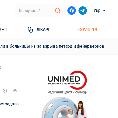
Укр
КНП
ЛІКАРІ
COVID-19
али в больницы из-за взрыва петард и фейерверков
в
острадало