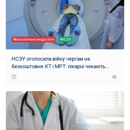
#Бесплатные медуслуги
#НСЗУ
НСЗУ оголосила війну чергам на
безкоштовне КТ і МРТ: лікарні чекають
жорсткі перевірки