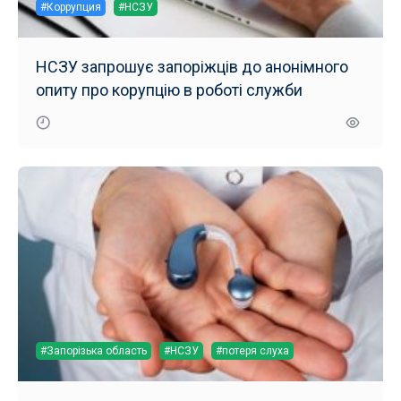
#Коррупция
#НСЗУ
НСЗУ запрошує запоріжців до анонімного
опиту про корупцію в роботі служби
#Запорізька область
#НСЗУ
#потеря слуха