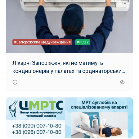
#Запорожские медучреждения
#НСЗУ
Лікарні Запоріжжя, які не матимуть
кондиціонерів у палатах та ординаторських,
в наступному році не зможуть продовжити
контракти із НСЗУ