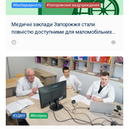
#безбарьерность
#Запорожские медучреждения
Медичні заклади Запоріжжя стали
повністю доступними для маломобільних
груп населення
#ЗДМУ
#Интерны