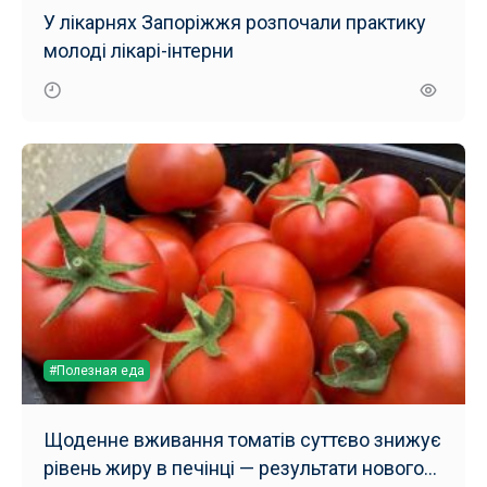
У лікарнях Запоріжжя розпочали практику
молоді лікарі-інтерни
#Полезная еда
Щоденне вживання томатів суттєво знижує
рівень жиру в печінці — результати нового