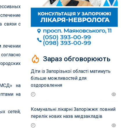
рессивных
еспечение
 связи с
м лечении
 согласно
Зараз обговорюють
городских
Діти із Запорізької області матимуть
більше можливостей для
оздоровлення
ПМСД» на
птами на
Комунальні лікарні Запоріжжя: повний
ых сетей,
перелік нових назв медзакладів