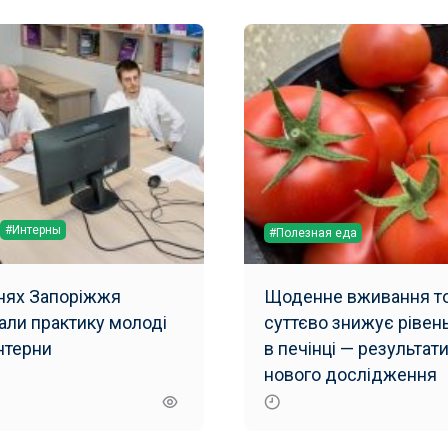
#Интерны
#Полезная еда
рнях Запоріжжя
Щоденне вживання то
али практику молоді
суттєво знижує рівен
інтерни
в печінці — результат
нового дослідження