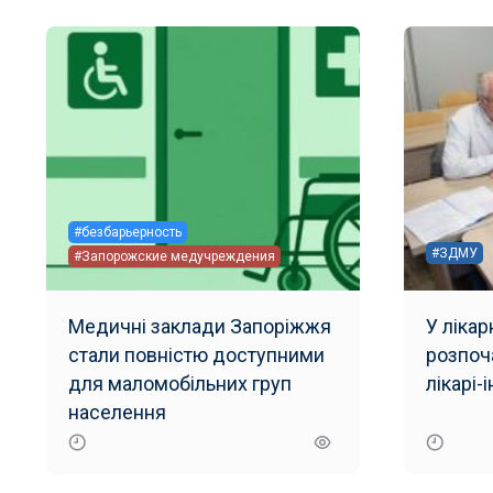
#безбарьерность
#ЗДМУ
#Запорожские медучреждения
Медичні заклади Запоріжжя
У ліка
стали повністю доступними
розпоч
для маломобільних груп
лікарі-
населення