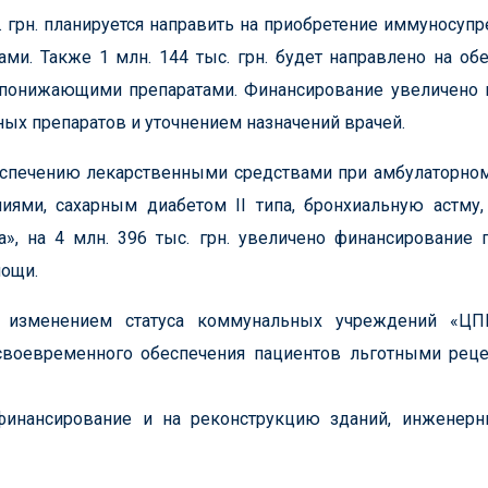
. грн. планируется направить на приобретение иммуносуп
ми. Также 1 млн. 144 тыс. грн. будет направлено на об
понижающими препаратами. Финансирование увеличено в
ых препаратов и уточнением назначений врачей.
еспечению лекарственными средствами при амбулаторно
иями, сахарным диабетом II типа, бронхиальную астму,
», на 4 млн. 396 тыс. грн. увеличено финансирование 
мощи.
 изменением статуса коммунальных учреждений «Ц
воевременного обеспечения пациентов льготными реце
 финансирование и на реконструкцию зданий, инженерн