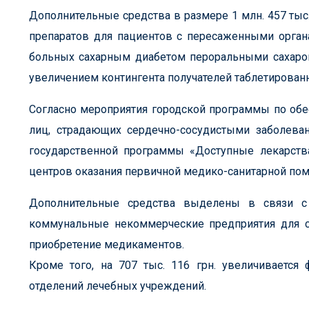
Дополнительные средства в размере 1 млн. 457 тыс
препаратов для пациентов с пересаженными органа
больных сахарным диабетом пероральными сахаро
увеличением контингента получателей таблетированн
Согласно мероприятия городской программы по об
лиц, страдающих сердечно-сосудистыми заболеван
государственной программы «Доступные лекарства
центров оказания первичной медико-санитарной по
Дополнительные средства выделены в связи с
коммунальные некоммерческие предприятия для с
приобретение медикаментов.
Кроме того, на 707 тыс. 116 грн. увеличивается
отделений лечебных учреждений.