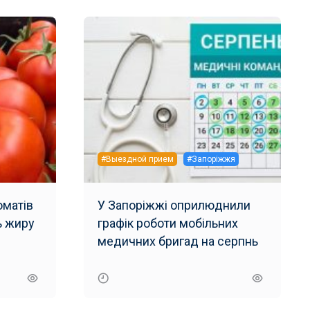
#Выездной прием
#Запоріжжя
матів
У Запоріжжі оприлюднили
ь жиру
графік роботи мобільних
и
медичних бригад на серпнь