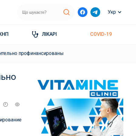
Укр
КНП
ЛІКАРІ
COVID-19
нительно профинансированы
льно
сирование