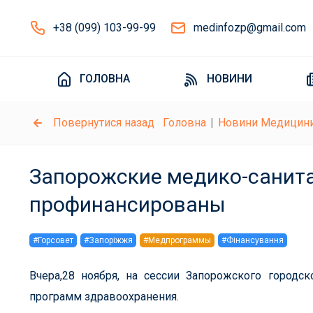
+38 (099) 103-99-99
medinfozp@gmail.com
ГОЛОВНА
НОВИНИ
Повернутися назад
Головна
Новини Медицин
Запорожские медико-санита
профинансированы
#Горсовет
#Запоріжжя
#Медпрограммы
#Фінансування
Вчера,28 ноября, на сессии Запорожского городс
программ здравоохранения.