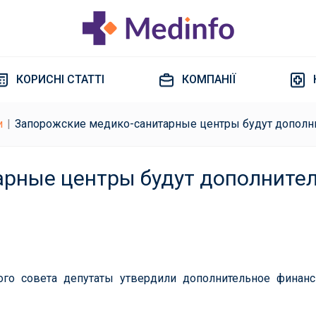
КОРИСНІ СТАТТІ
КОМПАНІЇ
и
Запорожские медико-санитарные центры будут допол
рные центры будут дополните
кого совета депутаты утвердили дополнительное финан