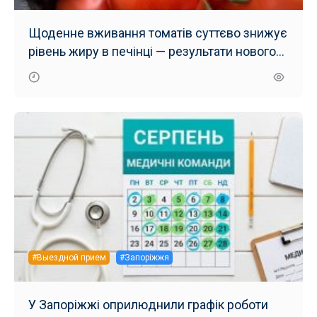
Щоденне вживання томатів суттєво знижує
рівень жиру в печінці — результати нового
дослідження
#Выездной прием
#Запоріжжя
У Запоріжжі оприлюднили графік роботи