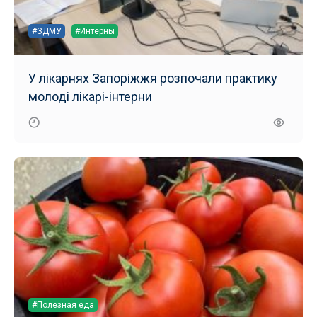
#ЗДМУ
#Интерны
У лікарнях Запоріжжя розпочали практику
молоді лікарі-інтерни
#Полезная еда