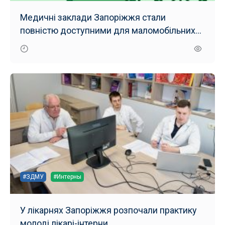
Медичні заклади Запоріжжя стали
повністю доступними для маломобільних
груп населення
#ЗДМУ
#Интерны
У лікарнях Запоріжжя розпочали практику
молоді лікарі-інтерни