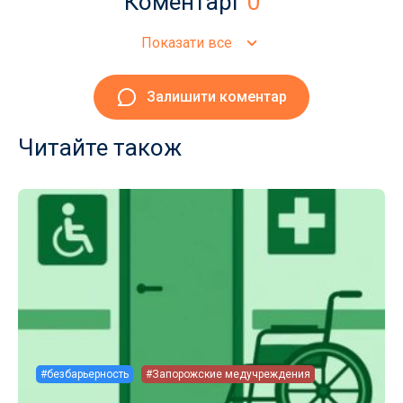
Коментарі
0
Показати все
Залишити коментар
Читайте також
#безбарьерность
#Запорожские медучреждения