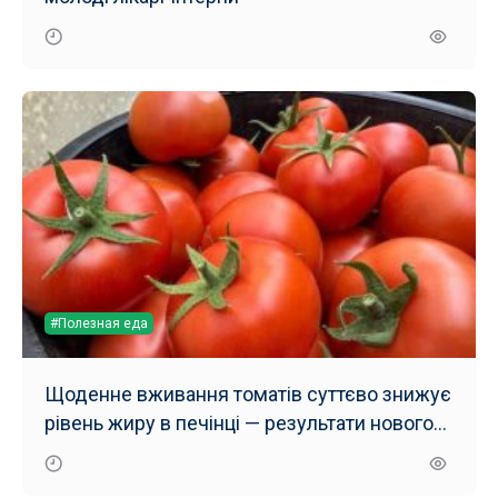
#Полезная еда
Щоденне вживання томатів суттєво знижує
рівень жиру в печінці — результати нового
дослідження