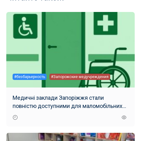
#безбарьерность
#Запорожские медучреждения
Медичні заклади Запоріжжя стали
повністю доступними для маломобільних
груп населення