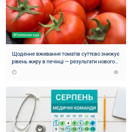
#Полезная еда
Щоденне вживання томатів суттєво знижує
рівень жиру в печінці — результати нового
дослідження