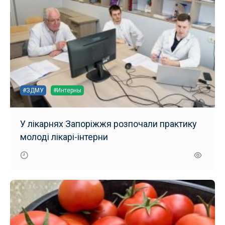
#ЗДМУ
#Интерны
У лікарнях Запоріжжя розпочали практику
молоді лікарі-інтерни