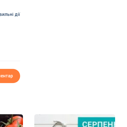
ильні дії
ментар