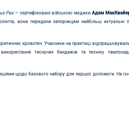
us Pax
— сертифіковані військові медики
Адам МакКвайе
ліктів, вони передали запоріжцям найбільш актуальні 
критичних кровотеч. Учасники на практиці відпрацьовувал
, використання тиснучих бандажів та техніку тампона
даціями щодо базового набору для першої допомоги. На їх