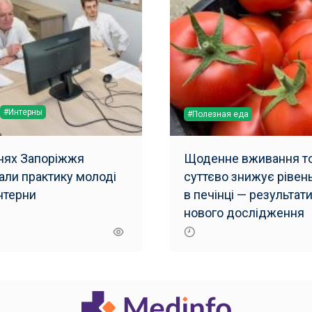
#Интерны
#Полезная еда
рнях Запоріжжя
Щоденне вживання то
али практику молоді
суттєво знижує рівен
інтерни
в печінці — результат
нового дослідження