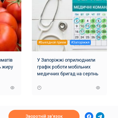
#Выездной прием
#Запоріжжя
матів
У Запоріжжі оприлюднили
ь жиру
графік роботи мобільних
и
медичних бригад на серпнь
Зворотній зв'язок