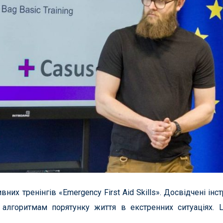
вних тренінгів «Emergency First Aid Skills». Досвідчені інс
в алгоритмам порятунку життя в екстренних ситуаціях. 