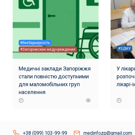
#безбарьерность
#ЗДМУ
#Запорожские медучреждения
Медичні заклади Запоріжжя
У ліка
стали повністю доступними
розпоч
для маломобільних груп
лікарі-
населення
+38 (099) 103-99-99
medinfozp@gmail.com