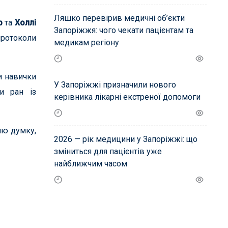
Ляшко перевірив медичні об’єкти
р
та
Холлі
Запоріжжя: чого чекати пацієнтам та
протоколи
медикам регіону
и навички
У Запоріжжі призначили нового
ди ран із
керівника лікарні екстреної допомоги
ню думку,
2026 — рік медицини у Запоріжжі: що
зміниться для пацієнтів уже
найближчим часом