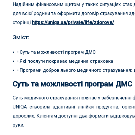
Надійним фінансовим щитом у таких ситуаціях стає
для всієї родини та оформити договір страхування зд
сторінці
https://uniqa.ua/private/life/zdorove/
.
Зміст:
Суть та можливості програм ДМС
Які послуги покриває медична страховка
Програми добровільного медичного страхування: 
Суть та можливості програм ДМС
Суть медичного страхування полягає у забезпеченні 
UNIQA створила адаптивні лінійки продуктів, оріє
дорослих. Клієнтам доступні два формати відшкодув
руки.