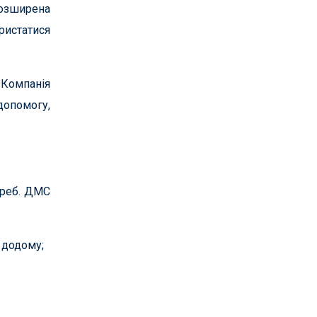
розширена
ристатися
 Компанія
допомогу,
треб. ДМС
я додому;