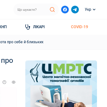
Укр
КНП
ЛІКАРІ
COVID-19
ота про себе й близьких
 про