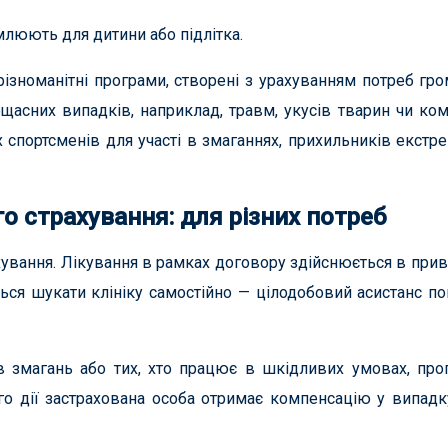
рмлюють для дитини або підлітка.
ізноманітні програми, створені з урахуванням потреб гро
асних випадків, наприклад, травм, укусів тварин чи кома
 спортсменів для участі в змаганнях, прихильників екстр
 страхування: для різних потреб
хування. Лікування в рамках договору здійснюється в прив
ься шукати клініку самостійно — цілодобовий асистанс по
в змагань або тих, хто працює в шкідливих умовах, про
го дії застрахована особа отримає компенсацію у випадк