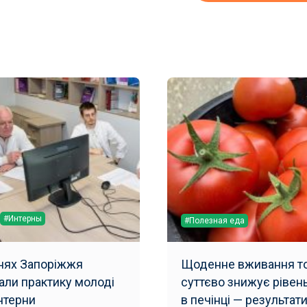
#Интерны
#Полезная еда
рнях Запоріжжя
Щоденне вживання то
али практику молоді
суттєво знижує рівен
інтерни
в печінці — результат