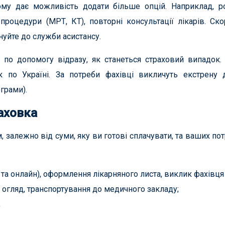
тому дає можливість додати більше опцій. Наприклад, 
роцедури (МРТ, КТ), повторні консультації лікарів. Ско
нуйте до служби асистансу.
 по допомогу відразу, як станеться страховий випадок.
ік по Україні. За потреби фахівці викличуть екстрену 
грами).
аховка
залежно від суми, яку ви готові сплачувати, та ваших по
йн та онлайн), оформлення лікарняного листа, виклик фахівц
 огляд, транспортування до медичного закладу;
;