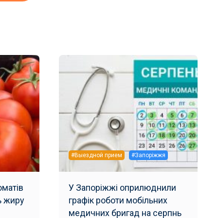
#Выездной прием
#Запоріжжя
матів
У Запоріжжі оприлюднили
ь жиру
графік роботи мобільних
и
медичних бригад на серпнь