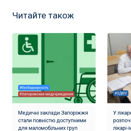
Читайте також
#безбарьерность
#ЗДМУ
#Запорожские медучреждения
Медичні заклади Запоріжжя
У ліка
стали повністю доступними
розпоч
для маломобільних груп
лікарі-