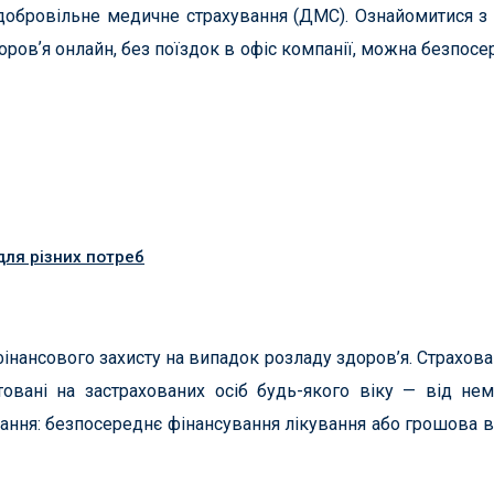
 добровільне медичне страхування (ДМС). Ознайомитися з
оровʼя онлайн, без поїздок в офіс компанії, можна безпосе
для різних потреб
фінансового захисту на випадок розладу здоров’я. Страхова
нтовані на застрахованих осіб будь-якого віку — від не
ання: безпосереднє фінансування лікування або грошова в