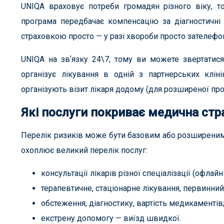
UNIQA враховує потреби громадян різного віку, 
програма передбачає компенсацію за діагностичні п
страховкою просто — у разі хвороби просто зателефо
UNIQA на звʼязку 24\7, тому ви можете звертатися
організує лікування в одній з партнерських клін
організують візит лікаря додому (для розширеної про
Які послуги покриває медична стр
Перелік ризиків може бути базовим або розширеним, 
охоплює великий перелік послуг:
консультації лікарів різної спеціалізації (офла
терапевтичне, стаціонарне лікування, первинний
обстеження, діагностику, вартість медикаментів
екстрену допомогу — виїзд швидкої.