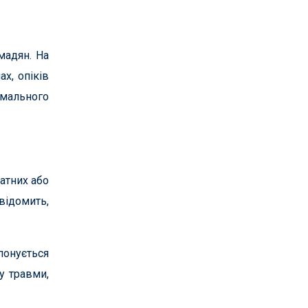
мадян. На
х, опіків
емального
атних або
відомить,
понується
у травми,