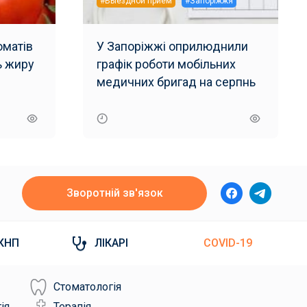
#Выездной прием
#Запоріжжя
матів
У Запоріжжі оприлюднили
ь жиру
графік роботи мобільних
и
медичних бригад на серпнь
Зворотній зв'язок
КНП
ЛІКАРІ
COVID-19
Стоматологія
ія
Терапія