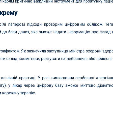
 лікарям критично важливий інструмент для порятунку паціє
 крему
арілі паперові підходи прозорим цифровим обліком. Те
 до бази даних, яка зможе надати інформацію про склад п
трафактом. Як зазначила заступниця міністра охорони здоро
 склад косметики, реагувати на небезпечні або неякісні 
лінічній практиці. У разі виникнення серйозної алергічно
иту), у лікар через цифрову базу зможе миттєво дізнати
и коректну терапію.