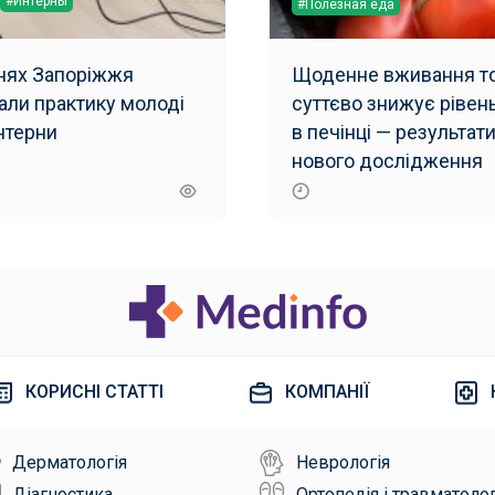
#Интерны
#Полезная еда
рнях Запоріжжя
Щоденне вживання то
али практику молоді
суттєво знижує рівен
інтерни
в печінці — результат
нового дослідження
КОРИСНІ СТАТТІ
КОМПАНІЇ
Дерматологія
Неврологія
Діагностика
Ортопедія і травматолог