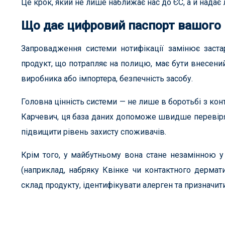
Це крок, який не лише наближає нас до ЄС, а й надає
Що дає цифровий паспорт вашого
Запровадження системи нотифікації замінює заст
продукт, що потрапляє на полицю, має бути внесений
виробника або імпортера, безпечність засобу.
Головна цінність системи — не лише в боротьбі з кон
Карчевич, ця база даних допоможе швидше перевіряти
підвищити рівень захисту споживачів.
Крім того, у майбутньому вона стане незамінною у к
(наприклад, набряку Квінке чи контактного дермат
склад продукту, ідентифікувати алерген та призначит