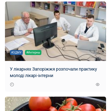
#ЗДМУ
#Интерны
У лікарнях Запоріжжя розпочали практику
молоді лікарі-інтерни