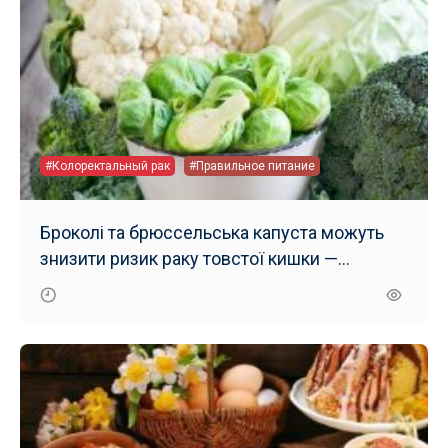
#Колоректальный рак
#Правильное питание
Броколі та брюссельська капуста можуть
знизити ризик раку товстої кишки —
дослідження