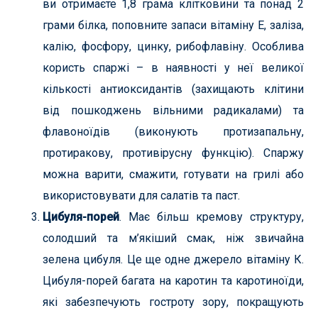
ви отримаєте 1,8 грама клітковини та понад 2
грами білка, поповните запаси вітаміну Е, заліза,
калію, фосфору, цинку, рибофлавіну. Особлива
користь спаржі – в наявності у неї великої
кількості антиоксидантів (захищають клітини
від пошкоджень вільними радикалами) та
флавоноїдів (виконують протизапальну,
протиракову, противірусну функцію). Спаржу
можна варити, смажити, готувати на грилі або
використовувати для салатів та паст.
Цибуля
-порей
. Має більш кремову структуру,
солодший та м’якіший смак, ніж звичайна
зелена цибуля. Це ще одне джерело вітаміну К.
Цибуля-порей багата на каротин та каротиноїди,
які забезпечують гостроту зору, покращують