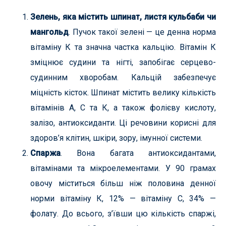
Зелень, яка містить шпинат, листя кульбаби чи
мангольд
. Пучок такої зелені — це денна норма
вітаміну К та значна частка кальцію. Вітамін К
зміцнює судини та нігті, запобігає серцево-
судинним хворобам. Кальцій забезпечує
міцність кісток. Шпинат містить велику кількість
вітамінів А, С та К, а також фолієву кислоту,
залізо, антиоксиданти. Ці речовини корисні для
здоров’я клітин, шкіри, зору, імунної системи.
Спаржа
. Вона багата антиоксидантами,
вітамінами та мікроелементами. У 90 грамах
овочу міститься більш ніж половина денної
норми вітаміну К, 12% — вітаміну С, 34% —
фолату. До всього, з’ївши цю кількість спаржі,