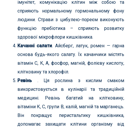
імунітет, комунікацію клітин між собою та
сприяють нормальному гормональному фону
людини. Страви з цибулею-пореєм виконують
функцію пребіотика – сприяють розвитку
здорової мікрофлори кишківника.
Качанні салати
. Айсберг, латук, ромен — гарна
основа будь-якого салату. Їх качанчики містять
вітамін С, К, А, фосфор, магній, фолієву кислоту,
клітковину та хлорофіл.
Ревінь
. Ця рослина з кислим смаком
використовується в кулінарії та традиційній
медицині. Ревінь багатий на клітковину,
вітаміни К, С, групи В, калій, магній та марганець.
Він покращує перистальтику кишківника,
допомагає захищати клітини організму від