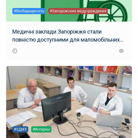
#безбарьерность
#Запорожские медучреждения
Медичні заклади Запоріжжя стали
повністю доступними для маломобільних
груп населення
#ЗДМУ
#Интерны