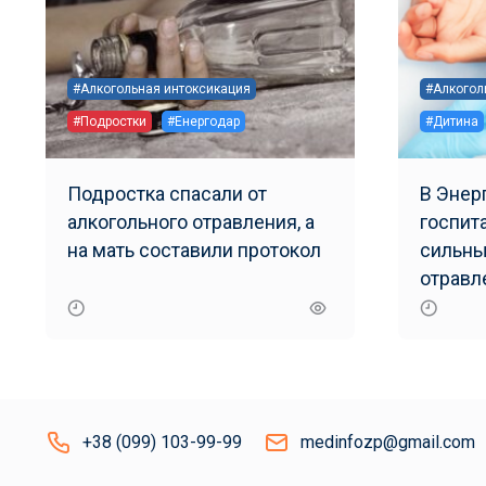
#Алкогольная интоксикация
#Алкогол
#Подростки
#Енергодар
#Дитина
Подростка спасали от
В Энер
алкогольного отравления, а
госпит
на мать составили протокол
сильны
отравл
+38 (099) 103-99-99
medinfozp@gmail.com