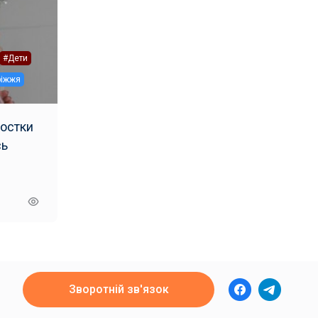
#Дети
ріжжя
ростки
Зворотній зв'язок