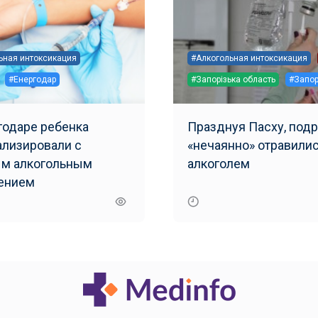
ьная интоксикация
#Алкогольная интоксикация
#Енергодар
#Запорізька область
#Запо
годаре ребенка
Празднуя Пасху, под
ализировали с
«нечаянно» отравились
м алкогольным
алкоголем
ением