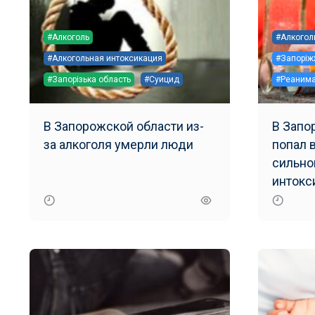
#Алкоголь
#Алкогол
#Алкогольная интоксикация
#Запоріж
#Запорізька область
#Суицид
#Реаним
В Запорожской области из-
В Запо
за алкоголя умерли люди
попал 
сильно
интокс