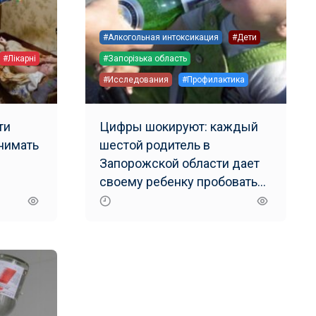
#Алкогольная интоксикация
#Дети
#Лікарні
#Запорізька область
#Исследования
#Профилактика
ти
Цифры шокируют: каждый
нимать
шестой родитель в
м
Запорожской области дает
своему ребенку пробовать
алкогольные напитки