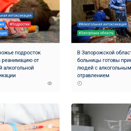
ьная интоксикация
жя
#Подростки
#Алкогольная интоксикация
ация
#Запорізька область
рожье подросток
В Запорожской облас
в реанимацию от
больницы готовы при
й алкогольной
людей с алкогольны
икации
отравлением