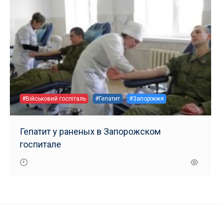
#Військовий госпіталь
#Гепатит
#Запоріжжя
Гепатит у раненых в Запорожском
госпитале