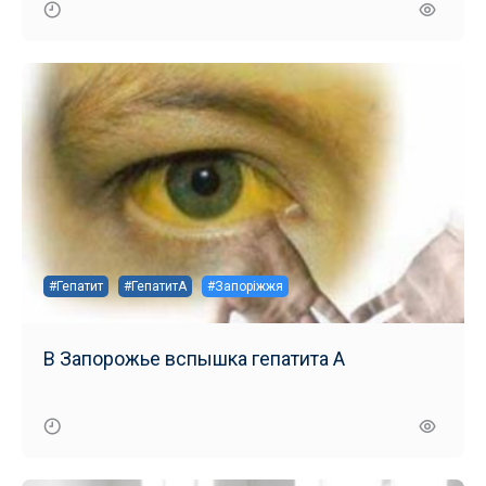
#Гепатит
#ГепатитА
#Запоріжжя
В Запорожье вспышка гепатита А