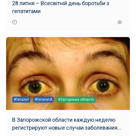
28 липня – Всесвітній день боротьби з
гепатитами
#Гепатит
#ГепатитА
#Запорізька область
В Запорожской области каждую неделю
регистрируют новые случаи заболевания
гепатитом А