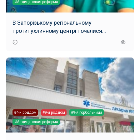
#Медицинская реформа
В Запорізькому регіональному
протипухлинному центрі почалися
звільнення персоналу
#4-й роддом
#9-й роддом
#9-я горбольница
#Медицинская реформа