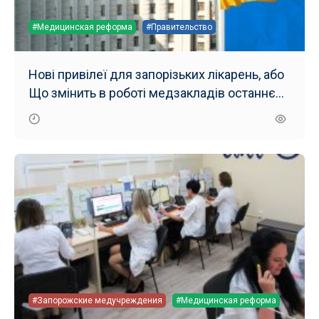
#Медицинская реформа
#Правительство
Нові привілеї для запорізьких лікарень, або
Що змінить в роботі медзакладів останнє
рішення уряду
#Запорожские медучреждения
#Медицинская реформа