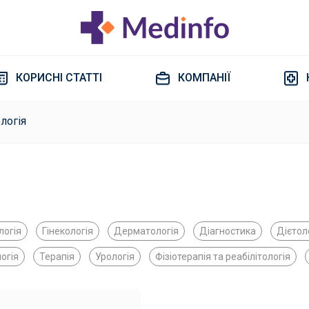
КОРИСНІ СТАТТІ
КОМПАНІЇ
логія
логія
Гінекологія
Дерматологія
Діагностика
Дієтол
огія
Терапія
Урологія
Фізіотерапія та реабілітологія