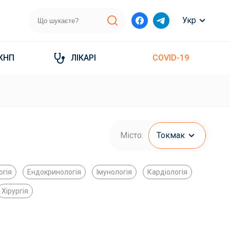
Укр
КНП
ЛІКАРІ
COVID-19
Місто:
Токмак
огія
Ендокринологія
Імунологія
Кардіологія
Хірургія