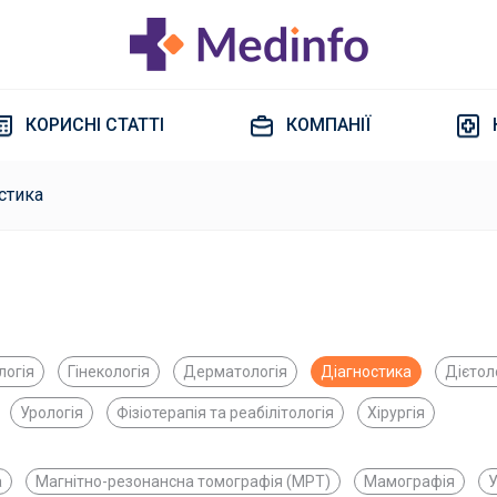
КОРИСНІ СТАТТІ
КОМПАНІЇ
стика
логія
Гінекологія
Дерматологія
Діагностика
Дієтол
Урологія
Фізіотерапія та реабілітологія
Хірургія
а
Магнітно-резонансна томографія (МРТ)
Мамографія
У