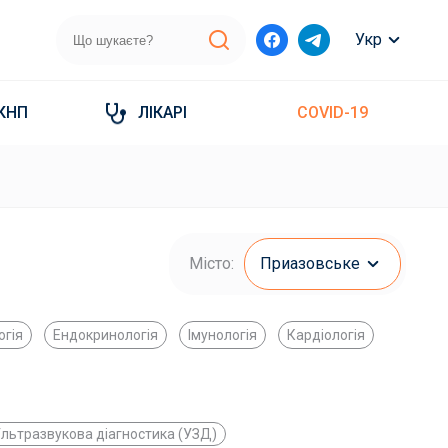
Укр
КНП
ЛІКАРІ
COVID-19
Місто:
Приазовське
огія
Ендокринологія
Імунологія
Кардіологія
льтразвукова діагностика (УЗД)