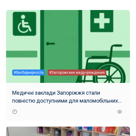
#безбарьерность
#Запорожские медучреждения
Медичні заклади Запоріжжя стали
повністю доступними для маломобільних
груп населення