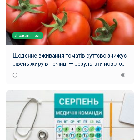
#Полезная еда
Щоденне вживання томатів суттєво знижує
рівень жиру в печінці — результати нового
дослідження