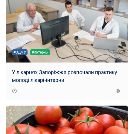
#ЗДМУ
#Интерны
У лікарнях Запоріжжя розпочали практику
молоді лікарі-інтерни