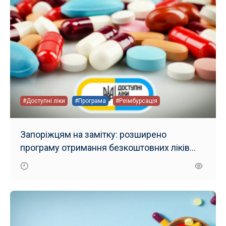
#Доступні ліки
#Програма
#Реімбурсація
Запоріжцям на замітку: розширено
програму отримання безкоштовних ліків
проти хронічних захворювань легень