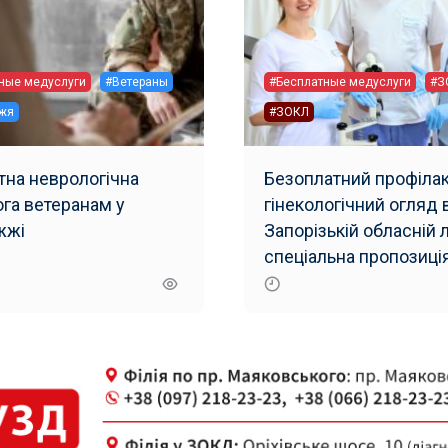
ные медуслуги
#Ветераны
#Бесплатные медуслуги
#З
жя
#ЗОКЛ
тна неврологічна
Безоплатний профіла
га ветеранам у
гінекологічний огляд 
жжі
Запорізькій обласній л
спеціальна пропозиція