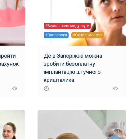
#Бесплатные медуслуги
#Запоріжжя
#Офтальмологія
пройти
Де в Запоріжжі можна
рахунок
зробити безоплатну
імплантацію штучного
кришталика