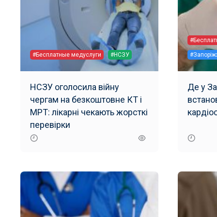
#Бесплат
#Бесплатные медуслуги
#НСЗУ
#Запоріж
НСЗУ оголосила війну
Де у З
чергам на безкоштовне КТ і
встано
МРТ: лікарні чекають жорсткі
кардіо
перевірки