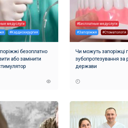
ные медуслуги
#Бесплатные медуслуги
жя
#Кардиохирургия
#Запоріжжя
#Стоматологія
апоріжжі безоплатно
Чи можуть запоріжці 
вити або замінити
зубопротезування за 
стимулятор
держави