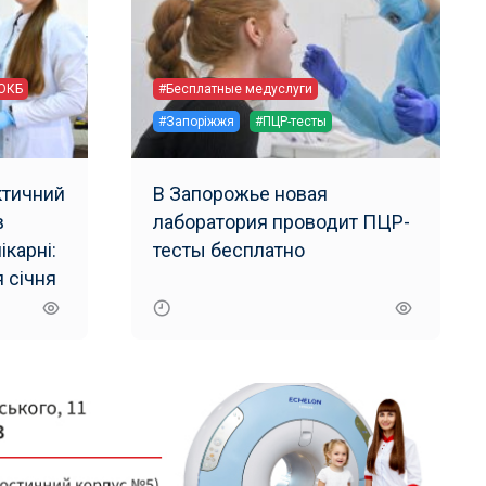
ОКБ
#Бесплатные медуслуги
#Запоріжжя
#ПЦР-тесты
ктичний
В Запорожье новая
в
лаборатория проводит ПЦР-
ікарні:
тесты бесплатно
 січня