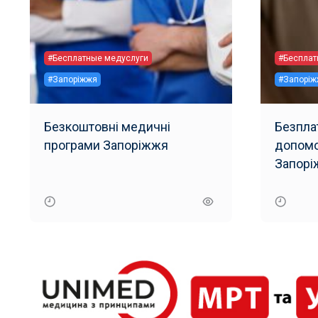
#Бесплатные медуслуги
#Бесплат
#Запоріжжя
#Запоріж
Безкоштовні медичні
Безпла
програми Запоріжжя
допомо
Запорі