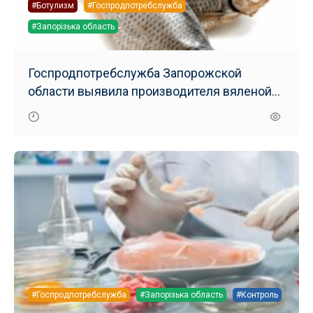
#Ботулизм
#Госпродпотребслужба
#Запорізька область
Госпродпотребслужба Запорожской
области выявила производителя вяленой
рыбы с ботулизмом
#Госпродпотребслужба
#Запорізька область
#Контроль