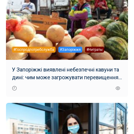
#Госпродпотребслужба
#Запоріжжя
#Нитраты
У Запоріжжі виявлені небезпечні кавуни та
дині: чим може загрожувати перевищення
вмісту нітратів, та як мінімізувати наслідки